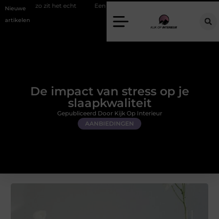
 het echt
Een energiezuinige hanglamp kopen in Gelderland
Sli
Nieuwe
artikelen
De impact van stress op je
slaapkwaliteit
Gepubliceerd Door Kijk Op Interieur
AANBIEDINGEN