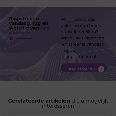
Registreer u
Wil jij jouw blogs
vandaag nog en
delen en een breed
word lid van
ons
publiek bereiken?
platform
Wacht niet langer en
registreer je vandaag
nog op
Kijkopinterieur.nl
Registreer nu!
Gerelateerde artikelen
die u mogelijk
interesseren