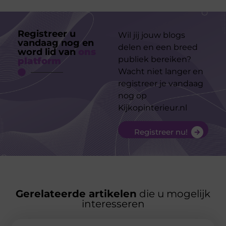
Registreer u
Wil jij jouw blogs
vandaag nog en
delen en een breed
word lid van
ons
publiek bereiken?
platform
Wacht niet langer en
registreer je vandaag
nog op
Kijkopinterieur.nl
Registreer nu!
Gerelateerde artikelen
die u mogelijk
interesseren