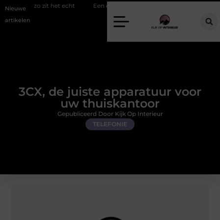
t het echt
Een energiezuinige hanglamp kopen in Gelderland
Sl
Nieuwe
artikelen
3CX, de juiste apparatuur voor
uw thuiskantoor
Gepubliceerd Door Kijk Op Interieur
TELEFONIE