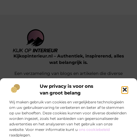
Kijkopinterieur.nl – Authentiek, inspirerend, alles
wat belangrijk is.
Een verzameling van blogs en artikelen die diverse
onderwerpen uit het dagelijks leven belichten.
Uw privacy is voor ons
van groot belang
Onze informatie
Wij maken gebruik van cookies en vergelijkbare technologieën
Goedkope Linkbuilding: Hoe Jij Voor Slimme SEO Investeert Zonder je Budget Te Verkrikken
Hoe kan je online geld verdienen? Ontdek de mogelijkheden die écht werken
om uw gebruikservaring te verbeteren en beter af te stemmen
op uw behoeften. Deze cookies kunnen voor diverse doeleinden
Bericht categorie
worden ingezet, zoals het aanbieden van gepersonaliseerde
advertenties en het analyseren van het gebruik van onze
website. Voor meer informatie kunt u
ons cookiebeleid
raadplegen.